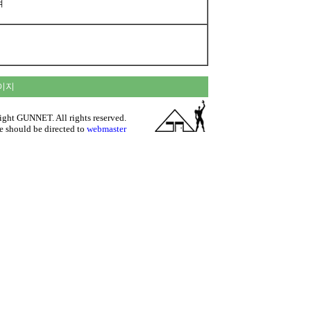
여
이지
ght GUNNET. All rights reserved.
e should be directed to
webmaster